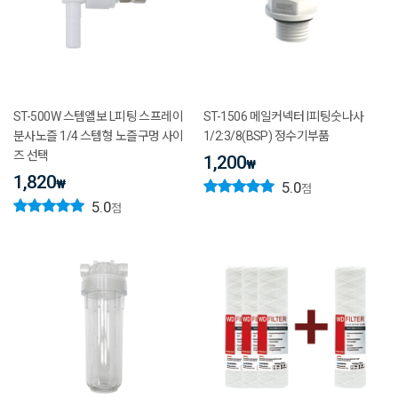
ST-500W 스템엘보 L피팅 스프레이
ST-1506 메일커넥터 I피팅숫나사
분사노즐 1/4 스템형 노즐구멍 사이
1/2:3/8(BSP) 정수기부품
즈 선택
1,200
₩
1,820
₩
5.0
점
5.0
점