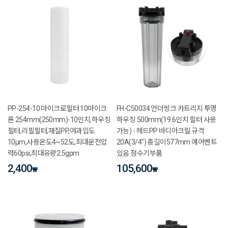
PP-254-10 마이크로필터 10마이크
FH-C50034 언더씽크 카트리지 투명
론 254mm(250mm)-10인치,하우징
하우징 500mm(19.6인치 필터 사용
필터,리필필터,재질PP,여과입도
가능) - 헤드PP 바디아크릴 규격
10μm,사용온도4~52도,최대운전압
20A(3/4") 총길이577mm 에어벤트
력60psi,최대유량2.5gpm
있음 정수기부품
2,400
105,600
₩
₩