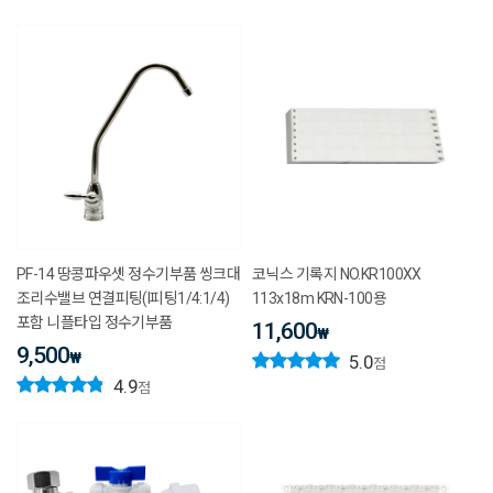
PF-14 땅콩파우셋 정수기부품 씽크대
코닉스 기록지 NO.KR100XX
조리수밸브 연결피팅(I피팅1/4:1/4)
113x18m KRN-100용
포함 니플타입 정수기부품
11,600
₩
9,500
₩
5.0
점
4.9
점