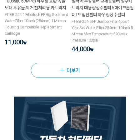
100psi(0.69MPa) 하우징 호환 녹물
필터 하우징필터 교체용필터 정수카
모래 부유물 제거 전처리용 카트리지
트리지 대용량정수필터 5마이크론필
FT-BB-254-1 Filtertech PP Big Sediment
터 PP침전필터 하우징정수필터
Water Filter 10inch (254mm) 1 Micron
FT-BB-254-5 PP Jumbo Filter 4pcs 1
Housing Compatible Replacement
Year Set Water Filter 254mm 10 Inch 5
Cartridge
Micron Max Temperature 52C Max
Pressure 100psi
11,000
₩
44,000
₩
더보기