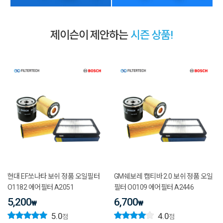
제이슨이 제안하는
시즌 상품!
현대 EF쏘나타 보쉬 정품 오일필터
GM쉐보레 캡티바 2.0 보쉬 정품 오일
O1182 에어필터 A2051
필터 O0109 에어필터 A2446
5,200
6,700
₩
₩
5.0
4.0
점
점