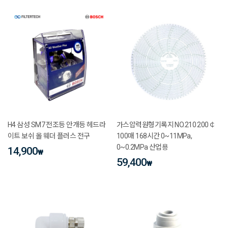
H4 삼성 SM7 전조등 안개등 헤드라
가스압력원형기록지 NO.210 200￠
이트 보쉬 올 웨더 플러스 전구
100매 168시간 0~11MPa,
0~0.2MPa 산업용
14,900
₩
59,400
₩