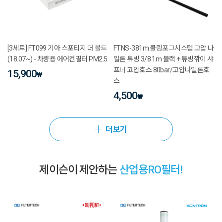
[3세트] FT099 기아 스포티지 더 볼드
FTNS-381m 쿨링포그시스템 고압 나
(18.07~) - 차량용 에어컨필터 PM2.5
일론 튜빙 3/8 1m 블랙 + 튜빙깎이 샤
프너 고압호스 80bar/고압나일론호
15,900
₩
스
4,500
₩
더보기
제이슨이 제안하는
산업용RO필터!