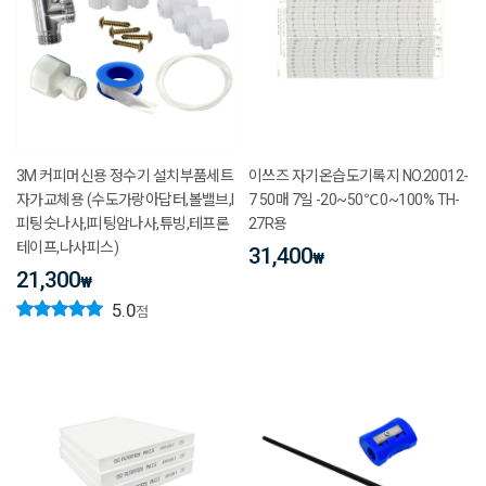
3M 커피머신용 정수기 설치부품세트
이쓰즈 자기온습도기록지 NO.20012-
자가교체용 (수도가랑아답터,볼밸브,I
7 50매 7일 -20~50℃ 0~100% TH-
피팅숫나사,I피팅암나사,튜빙,테프론
27R용
테이프,나사피스)
31,400
₩
21,300
₩
5.0
점