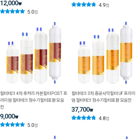
12,000
₩
4.9
점
5.0
점
필터테크 4차 후처리 카본필터 POST 프
필터테크 3차 중공사막필터 UF 프리미
리미엄 필터테크 정수기필터호환 모음
엄 필터테크 정수기필터호환 모음전
전
37,700
₩
9,000
₩
4.8
점
5.0
점