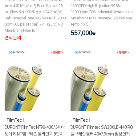
Area 440 ft² (41 m²) Feed Spacer 28
1600GPD High Rejection 99.8%
mil Flow Rate 9050 g pd (34.2 m³/d)
32000ppm TDS Industrial Desalination
Salt Removal Rate 99.25% NaCl 32000
Membrane Max Pressure 1200psi Max
ppm 600 psi (41 bar) 77°F (25°C) RO
Temp 45℃
Membrane Filter for
557,000
₩
견적문의
FilmTec
FilmTec
DUPONT FilmTec NF90-400/34i 나
DUPONT Filmtec SW30XLE-440 RO
노여과 NF 멤브레인엘리먼트 8인치
멤브레인필터 40×7.9mm 활성면적