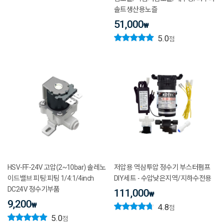
솔트생산용노즐
51,000
₩
5.0
점
HSV-FF-24V 고압(2~10bar) 솔레노
저압용 역삼투압 정수기 부스터펌프
이드밸브 피팅:피팅 1/4:1/4inch
DIY세트 - 수압낮은지역/지하수전용
DC24V 정수기부품
111,000
₩
9,200
₩
4.8
점
5.0
점