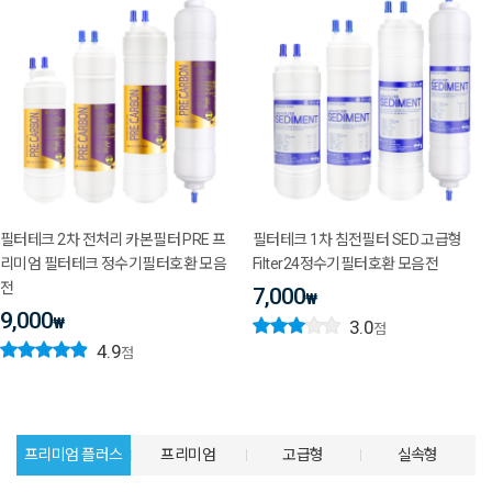
필터테크 2차 전처리 카본필터 PRE 프
필터테크 1차 침전필터 SED 고급형
리미엄 필터테크 정수기필터호환 모음
Filter24정수기필터호환 모음전
전
7,000
₩
9,000
₩
3.0
점
4.9
점
프리미엄 플러스
프리미엄
고급형
실속형