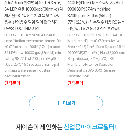
40x7.9inch 활성면적400ft²(37m²)
440ft²(41m²) 피드스페이서28mil
34-LDP 유량10000gpd(38m³/d) 염
9900GDP(37.4m³/d) Nacl
제거율98.7% 상수처리 음용수 재이
32000ppm 800psi(55bar)
용수 산업용수 탈염 탈이온 전처리
77℉(25℃) - 해수담수화용 RO멤브
PFAS TOC THM 저감
레인필터 SW-8040 역삼투압필터
DUPONT FilmTec NF90-400/34i NF
DUPONT Filmtech SW30XLE-440 RO
nanofiltration membrane element 8in
Membrane Filter 40×7.9mm Active
40x7.9inch area 400ft²(37m²) spacer
Area 440ft²(41m²) Feed Spacer 28mil
34-LDP flow 10000gpd(38m³/d) min
9900GDP(37.4m ³/d) Nacl32,000ppm
salt rej 98.7% test 2000ppm MgSO4
800psi(55bar) 77℉(25°C) - RO
70psi 25°C 15% rec apps municipal
Membrane Filter for Seawater
drinking water reuse industrial
Desalination SW-8040 Reverse
demineralization
Osmotic Filter
견적문의
견적문의
더보기
제이슨이 제안하는
산업용마이크로필터!