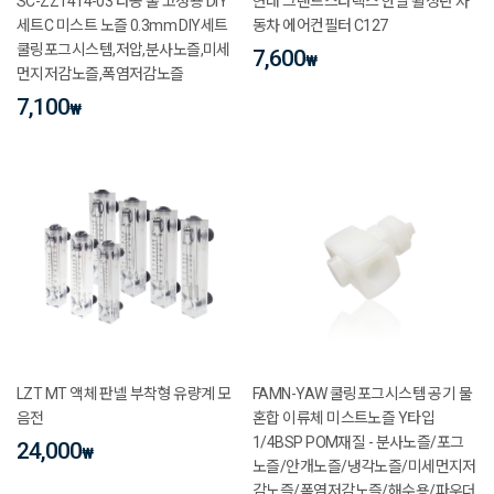
SC-ZZ1414-03 타공 홀 고정용 DIY
현대 그랜드스타렉스 한일 활성탄 자
세트C 미스트 노즐 0.3mm DIY세트
동차 에어컨필터 C127
쿨링포그시스템,저압,분사노즐,미세
7,600
₩
먼지저감노즐,폭염저감노즐
7,100
₩
LZT MT 액체 판넬 부착형 유량계 모
FAMN-YAW 쿨링포그시스템 공기 물
음전
혼합 이류체 미스트노즐 Y타입
1/4BSP POM재질 - 분사노즐/포그
24,000
₩
노즐/안개노즐/냉각노즐/미세먼지저
감노즐/폭염저감노즐/해수용/파우더