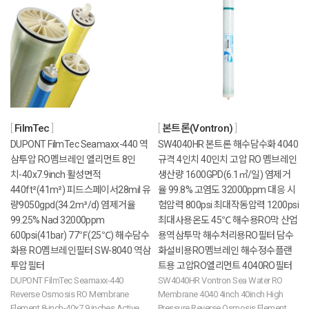
FilmTec
본트론(Vontron)
DUPONT FilmTec Seamaxx-440 역
SW4040HR 본트론 해수담수화 4040
삼투압 RO멤브레인 엘리먼트 8인
규격 4인치 40인치 고압 RO 멤브레인
치-40x7.9inch 활성면적
생산량 1600GPD(6.1㎥/일) 염제거
440ft²(41m²) 피드스페이서28mil 유
율 99.8% 고염도 32000ppm 대응 시
량9050gpd(34.2m³/d) 염제거율
험압력 800psi 최대작동압력 1200psi
99.25% Nacl 32000ppm
최대사용온도 45℃ 해수용RO막 산업
600psi(41bar) 77℉(25℃) 해수담수
용역삼투막 해수처리용RO필터 담수
화용 RO멤브레인필터 SW-8040 역삼
화설비용RO멤브레인 해수정수플랜
투압필터
트용 고압RO엘리먼트 4040RO필터
DUPONT FilmTec Seamaxx-440
SW4040HR Vontron Sea Water RO
Reverse Osmosis RO Membrane
Membrane 4040 4inch 40inch High
Element 8-inch-40x7.9 inches Active
Pressure Reverse Osmosis Element