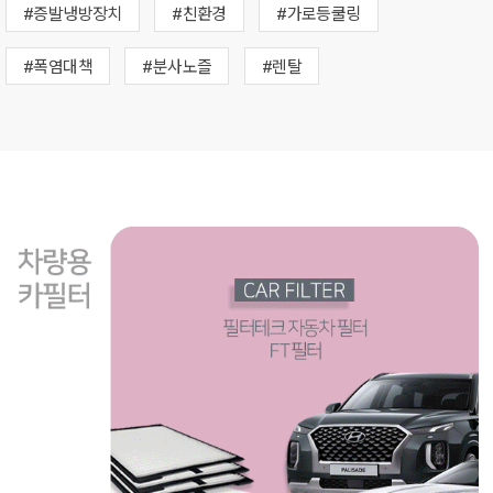
#증발냉방장치
#친환경
#가로등쿨링
#폭염대책
#분사노즐
#렌탈