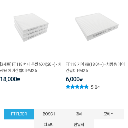
[3세트] FT118 현대 투싼 NX4(20~) - 차
FT118 기아 K8(18.04~) - 차량용 에어
량용 에어컨필터 PM2.5
컨필터 PM2.5
18,000
6,000
₩
₩
5.0
점
FT FILTER
BOSCH
3M
모비스
다보니
한일텍