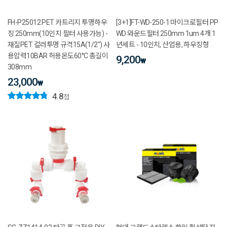
FH-P25012 PET 카트리지 투명하우
[3+1]FT-WD-250-1 마이크로필터 PP
징 250mm(10인치 필터 사용가능) -
WD 와운드필터 250mm 1um 4개 1
재질PET 컬러투명 규격15A(1/2") 사
년세트 - 10인치, 산업용, 하우징형
용압력10BAR 허용온도60°C 총길이
9,200
₩
308mm
23,000
₩
4.8
점