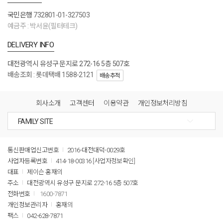
국민은행
732801-01-327503
예금주 : 박서윤(필터테크)
DELIVERY INFO
대전광역시 유성구 문지로 272-16 5층 507호
배송조회 : 롯데택배 1588-2121
배송추적
회사소개
고객센터
이용약관
개인정보처리방침
통신판매업신고번호
2016-대전대덕-0029호
사업자등록번호
414-18-00316
[사업자정보확인]
대표
제이슨 홍재의
주소
대전광역시 유성구 문지로 272-16 5층 507호
전화번호
1600-7871
개인정보관리자
홍재의
팩스
042-628-7871