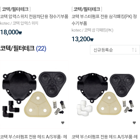
코텍/필터테크
코텍/필터테크
코텍 압력스위치 전원차단용 정수기부품
코텍 부스터펌프 전용 삼각패킹(PK) 정
kotec / 코텍 압력스위치
수기부품
kotec / 코텍 삼각패킹(PK)
18,000
₩
13,200
₩
코텍/필터테크
(
22
)
신규등록순
코텍 부스터펌프 전용 헤드 A/S부품- 헤
코텍 부스터펌프 전용 헤드 A/S부품-헤