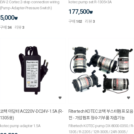
EW-2 Cortec 2-step connection wiring
kotec pump set R-1305+3A
(Pump-Adapter-Pressure Switch)
177,500
₩
5,000
₩
구매
102
리뷰
3
구매
34
리뷰
3
코텍 아답터 AC220V-DC24V-1.5A (R-
Filtertech KOTEC 코텍 부스터펌프 모음
1305용)
전 - 가압펌프 정수기부품 자흡기능
kotec pump adapter 1.5A
Filtertech KOTEC pump DX-8000-0350 / R-
1305 / R-2205 / 12R-3005 / 24R-3005 /