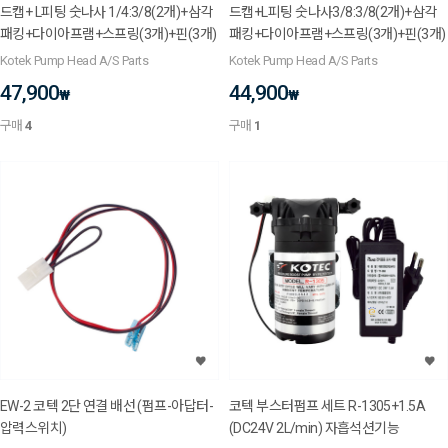
드캡+ L피팅 숫나사 1/4:3/8(2개)+삼각
드캡+L피팅 숫나사3/8:3/8(2개)+삼각
패킹+다이아프램+스프링(3개)+핀(3개)
패킹+다이아프램+스프링(3개)+핀(3개)
Kotek Pump Head A/S Parts
Kotek Pump Head A/S Parts
47,900
44,900
₩
₩
구매
4
구매
1
EW-2 코텍 2단 연결 배선 (펌프-아답터-
코텍 부스터펌프 세트 R-1305+1.5A
압력스위치)
(DC24V 2L/min) 자흡석션기능