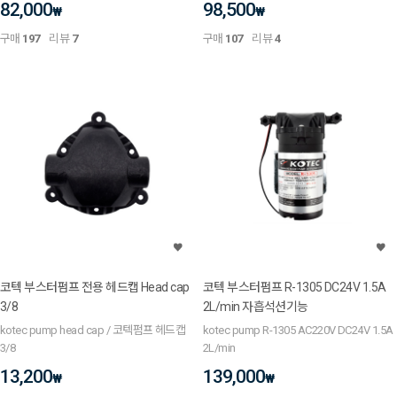
82,000
98,500
₩
₩
구매
197
리뷰
7
구매
107
리뷰
4
코텍 부스터펌프 전용 헤드캡 Head cap
코텍 부스터펌프 R-1305 DC24V 1.5A
3/8
2L/min 자흡석션기능
kotec pump head cap / 코텍펌프 헤드캡
kotec pump R-1305 AC220V DC24V 1.5A
3/8
2L/min
13,200
139,000
₩
₩