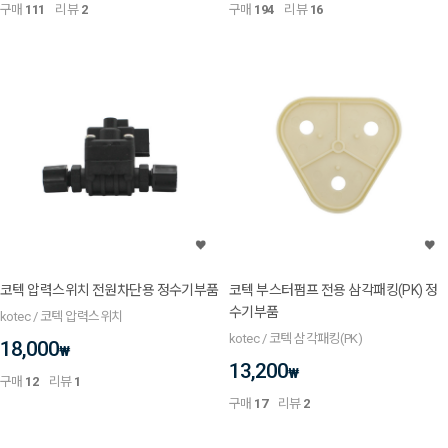
구매
111
리뷰
2
구매
194
리뷰
16
코텍 압력스위치 전원차단용 정수기부품
코텍 부스터펌프 전용 삼각패킹(PK) 정
수기부품
kotec / 코텍 압력스위치
kotec / 코텍 삼각패킹(PK)
18,000
₩
13,200
₩
구매
12
리뷰
1
구매
17
리뷰
2