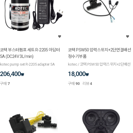
코텍 부스터펌프 세트 R-2205 아답터
코텍 PSW50 압력스위치+2단연결배선
5A (DC24V 3L/min)
정수기부품
kotec pump set R-2205 adapter 5A
kotec / 코텍 PSW50 압력스위치+2단배선
206,400
18,000
₩
₩
구매
7
구매
90
리뷰
4