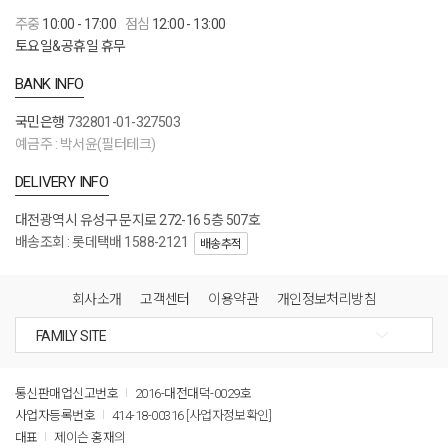
주중
10:00 - 17:00
점심
12:00 - 13:00
토요일&공휴일 휴무
BANK INFO
국민은행
732801-01-327503
예금주 : 박서윤(필터테크)
DELIVERY INFO
대전광역시 유성구 문지로 272-16 5층 507호
배송조회 : 롯데택배 1588-2121
배송추적
회사소개
고객센터
이용약관
개인정보처리방침
통신판매업신고번호
2016-대전대덕-0029호
사업자등록번호
414-18-00316
[사업자정보확인]
대표
제이슨 홍재의