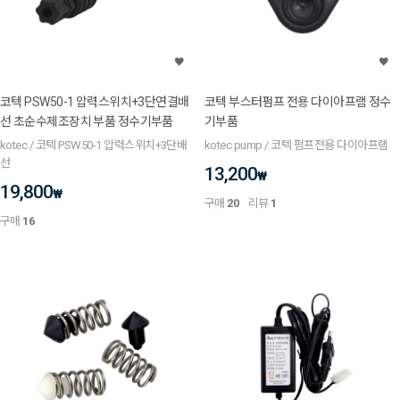
코텍 PSW50-1 압력스위치+3단연결배
코텍 부스터펌프 전용 다이아프램 정수
선 초순수제조장치 부품 정수기부품
기부품
kotec / 코텍 PSW50-1 압력스위치+3단배
kotec pump / 코텍 펌프전용 다이아프램
선
13,200
₩
19,800
₩
구매
20
리뷰
1
구매
16