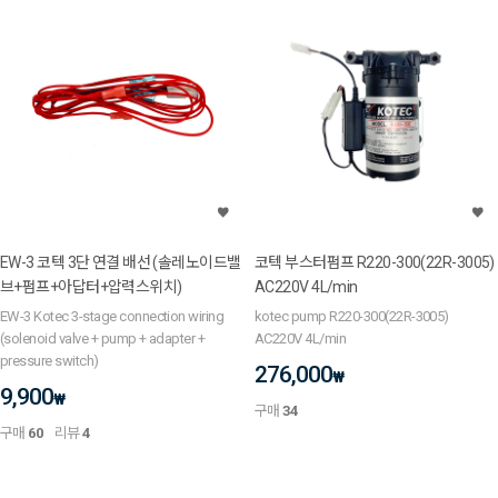
EW-3 코텍 3단 연결 배선 (솔레노이드밸
코텍 부스터펌프 R220-300(22R-3005)
브+펌프+아답터+압력스위치)
AC220V 4L/min
EW-3 Kotec 3-stage connection wiring
kotec pump R220-300(22R-3005)
(solenoid valve + pump + adapter +
AC220V 4L/min
pressure switch)
276,000
₩
9,900
₩
구매
34
구매
60
리뷰
4