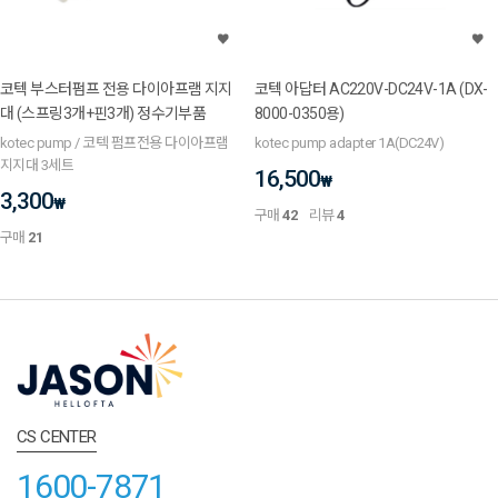
코텍 부스터펌프 전용 다이아프램 지지
코텍 아답터 AC220V-DC24V-1A (DX-
대 (스프링3개+핀3개) 정수기부품
8000-0350용)
kotec pump / 코텍 펌프전용 다이아프램
kotec pump adapter 1A(DC24V)
지지대 3세트
16,500
₩
3,300
₩
구매
42
리뷰
4
구매
21
CS CENTER
1600-7871